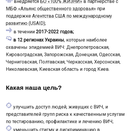
внедряется
БО «100% ЖИЗНИ»
в партнерстве с
МБФ «Альянс общественного здоровья»
при
поддержке
Агентства США по международному
развитию (USAID)
;
в течении
2017-2022 годов;
в 12 регионах Украины
, которые наиболее
охвачены эпидемией ВИЧ: Днепропетровская,
Кировоградская
,
Запорожская
,
Донецкая
,
Одесская
,
Черниговская
,
Полтавская
,
Черкасская
,
Херсонская
,
Николаевская
,
Киевская
область
и город Киев.
Какая наша цель?
улучшить
доступ людей
, живущих с
ВИЧ
,
и
представителей групп риска
к качественным услугам
по тестированию
,
профилактике и лечению ВИЧ
;
уменьшить
стигму
и дискриминацию
в